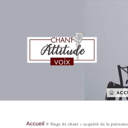
Skip
to
content
ACC
Accueil
»
Stage de chant « acquérir de la puissan