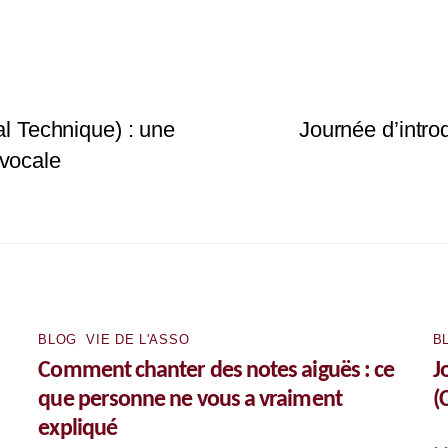
 Technique) : une
Journée d’intro
 vocale
BLOG
,
VIE DE L'ASSO
B
Comment chanter des notes aiguës : ce
J
que personne ne vous a vraiment
(
expliqué