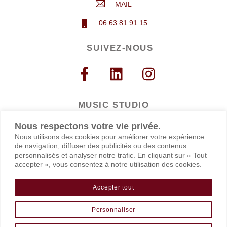
MAIL
06.63.81.91.15
SUIVEZ-NOUS
MUSIC STUDIO
Studio Wacked
Nous respectons votre vie privée.
30-32 boulevard Sébastopol
Nous utilisons des cookies pour améliorer votre expérience
75004 PARIS
de navigation, diffuser des publicités ou des contenus
personnalisés et analyser notre trafic. En cliquant sur « Tout
accepter », vous consentez à notre utilisation des cookies.
HORAIRES
lundi au vendredi : 10h00-20h00
Accepter tout
samedi : 10h00–18h00
Personnaliser
©
Chant Attitude Voix
2026
Back