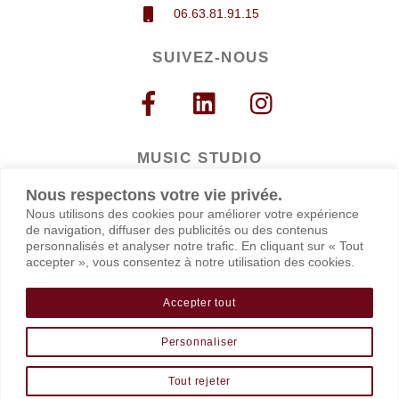
06.63.81.91.15
SUIVEZ-NOUS
MUSIC STUDIO
Studio Wacked
Nous respectons votre vie privée.
30-32 boulevard Sébastopol
Nous utilisons des cookies pour améliorer votre expérience
75004 PARIS
de navigation, diffuser des publicités ou des contenus
personnalisés et analyser notre trafic. En cliquant sur « Tout
accepter », vous consentez à notre utilisation des cookies.
HORAIRES
lundi au vendredi : 10h00-20h00
Accepter tout
samedi : 10h00–18h00
Personnaliser
©
Chant Attitude Voix
2026
Back
To
Tout rejeter
Top